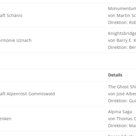
Monumentu
aft Schänis
von Martin S
Direktion: Ro
Knightsbridg
armonie Uznach
von Barry E. 
Direktion: B
Details
The Ghost Sh
aft Alpenrösli Gommiswald
von José Albe
Direktion: Gu
Alpina Saga
enken
von Thomas 
Direktion: Ma