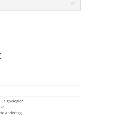
E
n Saignelégier
kel
ario Anderegg