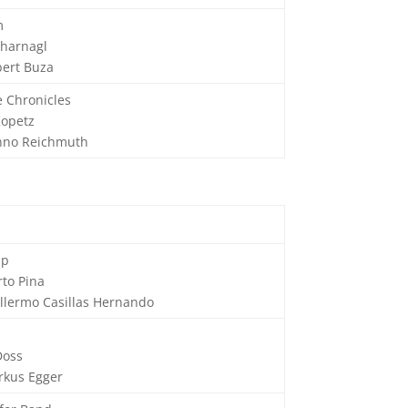
m
charnagl
bert Buza
e Chronicles
Kopetz
enno Reichmuth
ip
rto Pina
illermo Casillas Hernando
Doss
rkus Egger