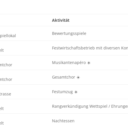
Aktivität
Bewertungsspiele
piellokal
Festwirtschaftsbetrieb mit diversen Ko
lt
Musikantenapéro ☀️
mtchor
Gesamtchor ☀️
mtchor
Festumzug ☀️
trasse
Rangverkündigung Wettspiel / Ehrung
lt
Nachtessen
lt