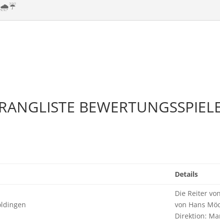
 🌧️☔
RANGLISTE BEWERTUNGSSPIEL
Details
Die Reiter vo
oldingen
von Hans Möc
Direktion: M