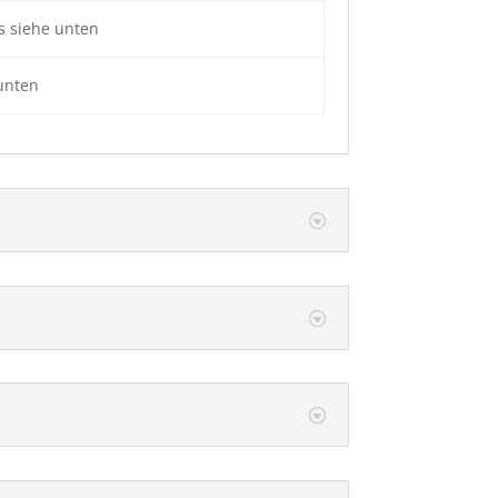
ls siehe unten
 unten