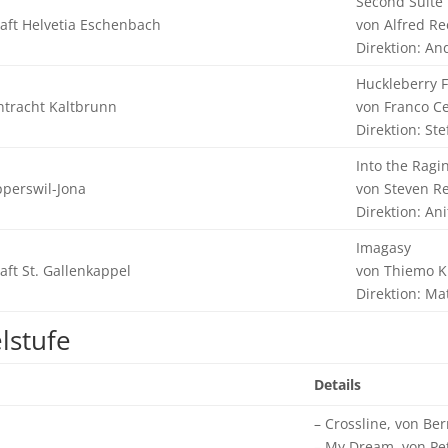
Second Suite
aft Helvetia Eschenbach
von Alfred R
Direktion: An
Huckleberry F
ntracht Kaltbrunn
von Franco Ce
Direktion: St
Into the Ragi
perswil-Jona
von Steven R
Direktion: An
Imagasy
aft St. Gallenkappel
von Thiemo K
Direktion: M
lstufe
Details
– Crossline, von Ber
– My Dream, von Pet