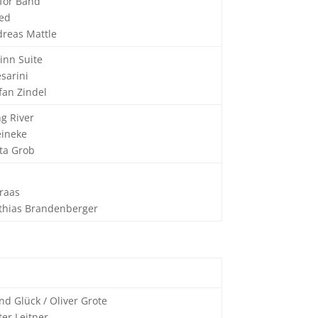
 for Band
eed
dreas Mattle
inn Suite
sarini
efan Zindel
ng River
eineke
ita Grob
raas
athias Brandenberger
nd Glück / Oliver Grote
er Leitner