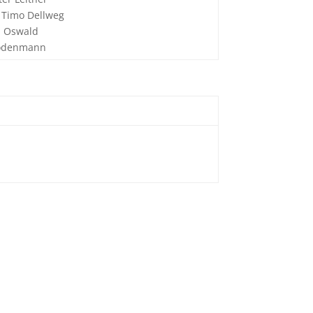
n Timo Dellweg
d Oswald
Bodenmann