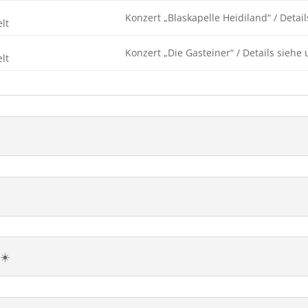
Konzert „Blaskapelle Heidiland“ / Detai
lt
Konzert „Die Gasteiner“ / Details siehe
lt
☀️