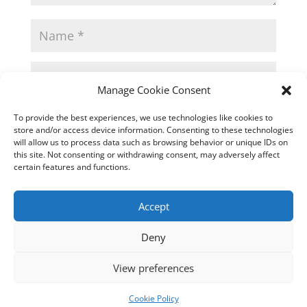
Manage Cookie Consent
To provide the best experiences, we use technologies like cookies to
store and/or access device information. Consenting to these technologies
will allow us to process data such as browsing behavior or unique IDs on
Name, E-Mail-Adresse und Website in diesem
this site. Not consenting or withdrawing consent, may adversely affect
certain features and functions.
Browser für meinen nächsten Kommentar speichern.
Accept
A
Deny
l
t
View preferences
e
r
Cookie Policy